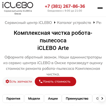
+7 (381) 267-86-36
Ежедневно с 9:00 до 21:00
Сервисный центр iCLEBO
в
Омске
Сервисный центр iCLEBO
Каталог устройств
Ремо
Комплексная чистка робота-
пылесоса
iCLEBO Arte
Оформите обратный звонок. Наши администраторы
из сервис-центра iCLEBO в Омске произведут оценку
стоимости ремонта робота-пылесоса Комплексная
чистка.
Есть запчасти
Узнать стоимость
Гарантия
Модели
Акции
Преимущества
Отзы